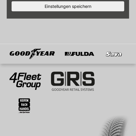
Einstellungen speichern
Goodyear
Fulda
Sava
Mitglied von
4Fleet Group
GRS
RFH
BRV